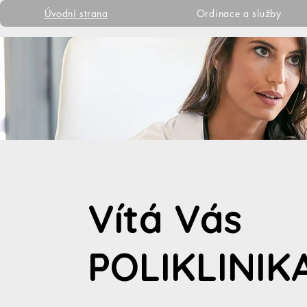
Úvodní strana
Ordinace a služby
Vítá Vás
POLIKLINI